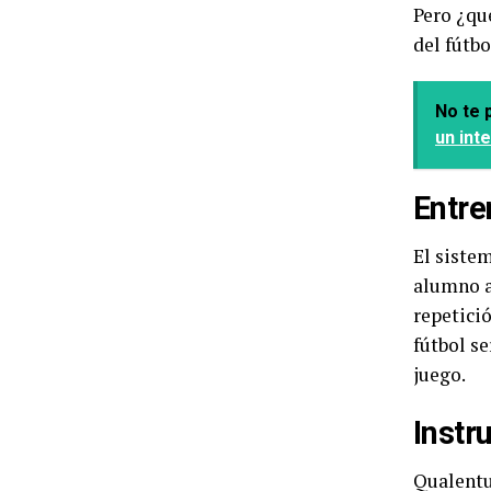
Pero ¿qu
del fútbo
No te p
un int
Entre
El siste
alumno ap
repetició
fútbol se
juego.
Instr
Qualentu