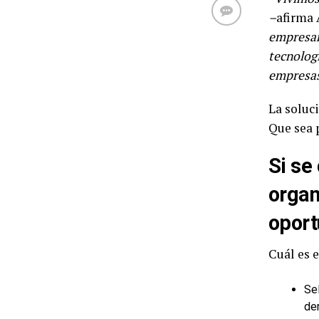
–
afirma 
empresari
tecnolog
empresas
La soluci
Que sea 
Si se
organ
oport
Cuál es e
Sel
de