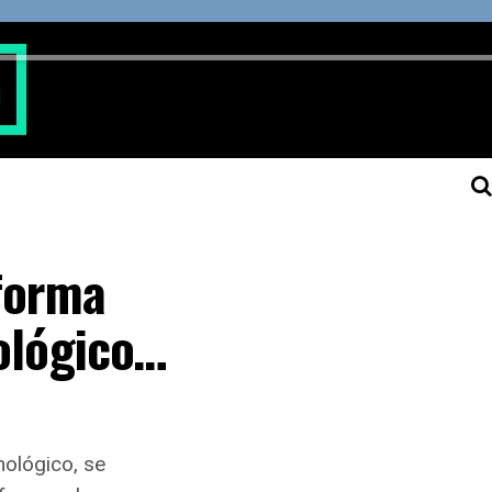
aforma
nológico…
nológico, se