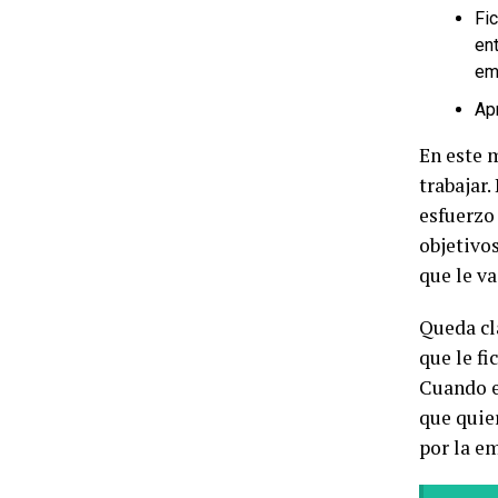
Fi
en
em
Apr
En este 
trabajar
esfuerzo
objetivo
que le v
Queda cl
que le fi
Cuando e
que quie
por la e