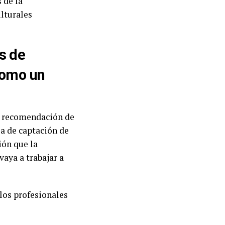
 de la
ulturales
s de
como un
a recomendación de
ea de captación de
ión que la
aya a trabajar a
 los profesionales