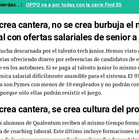
ierdas... |
OPPO va a por todas con la serie Find X5
 crea cantera, no se crea burbuja el
al con ofertas salariales de senior a 
lucha descarnada por el talento tech junior. Hemos vist
arias ofreciendo dinero por referencias de candidatos de
en los autobuses. Si se paga al talento junior lo mismo q
mica salarial difícilmente asumible para el sistema. El 
a son Pymes con menos de 10 empleados y no podrán com
porque sólo ellas podrán resistir el juego.
 crea cantera, se crea cultura del pr
s alumnos de Qualentum reciben al mismo tiempo formac
 de coaching laboral. Este último incluye formaciones i