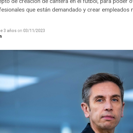
epto de creación de cantera en el fútbol, para poder o
fesionales que están demandado y crear empleados má
e 3 años
on
03/11/2023
n