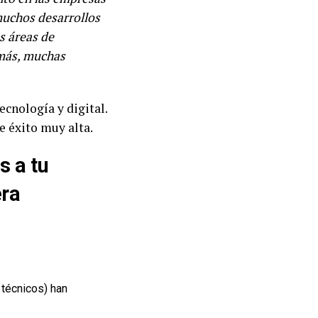
muchos desarrollos
s áreas de
emás, muchas
ecnología y digital.
e éxito muy alta.
s a tu
era
 técnicos) han