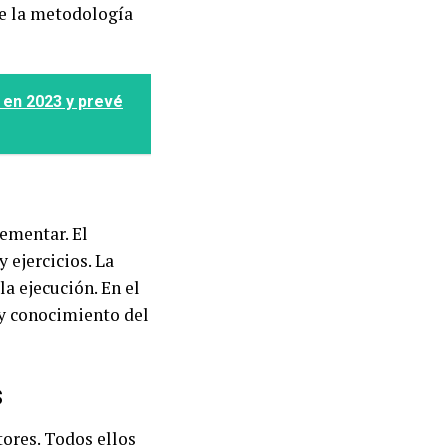
e la metodología
 en 2023 y prevé
lementar. El
 ejercicios. La
la ejecución. En el
s y conocimiento del
s
ores. Todos ellos