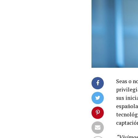
Seas o n
privilegi
sus inic
española 
tecnológ
captación
“Vivimos