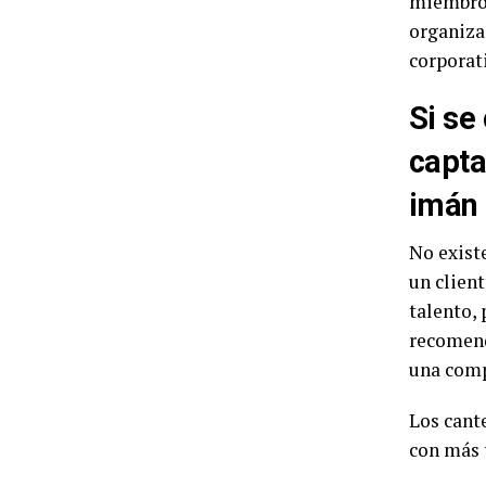
miembros
organizac
corporat
Si se
capta
imán
No exist
un clien
talento,
recomend
una com
Los cante
con más 