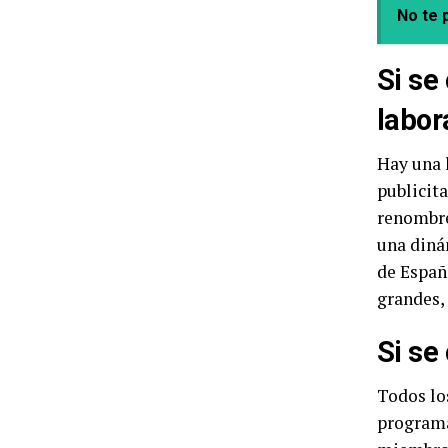
No te p
Si se
labor
Hay una 
publicit
renombre 
una diná
de Españ
grandes, 
Si se
Todos lo
programa