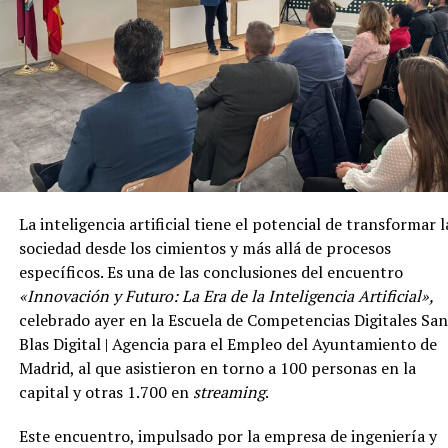
innovación, o recientemente la puesta en marcha de la
creación de Latam Business Market para aglutinar perfiles 
toda la región impulsan la escalabilidad del proyecto de est
plataforma lobby del emprendimiento, y reconocimientos
como el Premio Internacional de Mentoring de la Asociaci
AMCES, el Premio Innovación de la Escuela de Negocios R
Business School o del Premio ECOFIN, ponen de relieve el
impacto de esta plataforma.
La inteligencia artificial tiene el potencial de transformar l
Qué es la Red Business Market
sociedad desde los cimientos y más allá de procesos
específicos. Es una de las conclusiones del encuentro
La
Red Business Market
, que nació hace quince años en
«Innovación y Futuro: La Era de la Inteligencia Artificial»,
España, se consolida hoy junto con la Asociación
celebrado ayer en la Escuela de Competencias Digitales San
Internacional de Startups como dos
protagonistas de
Blas Digital | Agencia para el Empleo del Ayuntamiento de
la escena de la innovación, el emprendimiento y el
Madrid, al que asistieron en torno a 100 personas en la
desarrollo de ecosistemas startups.
Conformada por
capital y otras 1.700 en
streaming
.
diversos verticales, la red se ha desarrollado con la creació
dentro de la misma de la
Red Internacional de
Este encuentro, impulsado por la empresa de ingeniería y