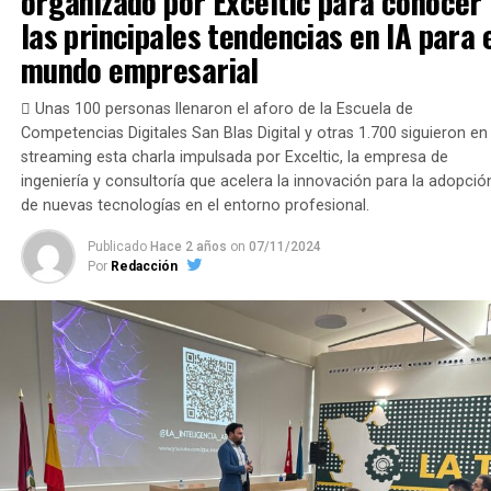
organizado por Exceltic para conocer
Pacífico en la ciudad de Barranquilla (4 al 6 de Septiembre)
las principales tendencias en IA para 
el Congreso de Startups Iberoamericano de Medellín (20 al
mundo empresarial
22 de Octubre), el Congreso Euroafricano de Startups de
Melilla (Noviembre) y el Congreso Internacional de Startu
 Unas 100 personas llenaron el aforo de la Escuela de
Euroiberoamericano de Sevilla (10 al 12 de diciembre) se
Competencias Digitales San Blas Digital y otras 1.700 siguieron en
configuran como eventos de impacto global que
reunirán 
streaming esta charla impulsada por Exceltic, la empresa de
más de 5.000 participantes de 40 países y una capacida
ingeniería y consultoría que acelera la innovación para la adopció
de inversión sumatoria global de inversores,
de nuevas tecnologías en el entorno profesional.
instituciones y entidades participantes de 200 millones
euros por congreso.
Publicado
Hace 2 años
on
07/11/2024
Por
Redacción
No te pierdas... |
Así es Tigoût, el Nespresso de la
repostería que vas a querer comprar para comer
pasteles sin límites
La creación de redes específicas en territorios con autono
propia como Colombia Business Market con la adhesión
nacional de instituciones y entidades del tejido colombiano