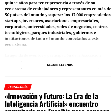
quince años para tener presencia a través de su
ecosistema de embajadores y representantes en más d
50 países del mundo y superar los 17.000 emprendedor
startups, inversores, asociaciones empresariales,
corporates, universidades, redes de negocios, centros
tecnológicos, parques industriales, gobiernos e
instituciones de todo el mundo conectados a este
ecosistema.
La agenda de eventos y participación de la Asociación
Internacional de Startups y la Red Business Market en el
SEGUIR LEYENDO
ejercicio 2025/20026 se conforma con más de 20 congresos
foros de inversión o presencia en eventos de innovación qu
se desarrollarán en América Latina (Argentina, Ecuador
Colombia), Europa (España y Andorra), Asia ( Shanghái)
TECNOLOGÍA
África (Melilla), Golfo Pérsico (Dubái) y Estados Unido
«Innovación y Futuro: La Era de la
(Miami).
Inteligencia Artificial» encuentro
Los Congresos Internacionales de Startups del Caribe y