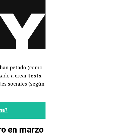
o han petado (como
ado a crear
tests
.
des sociales (según
ona?
ro en marzo