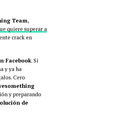
hing Team
,
ue quiere superar a
ente crack en
en Facebook
. Si
a y ya ha
galos. Cero
Awesomething
ión y preparando
volución de