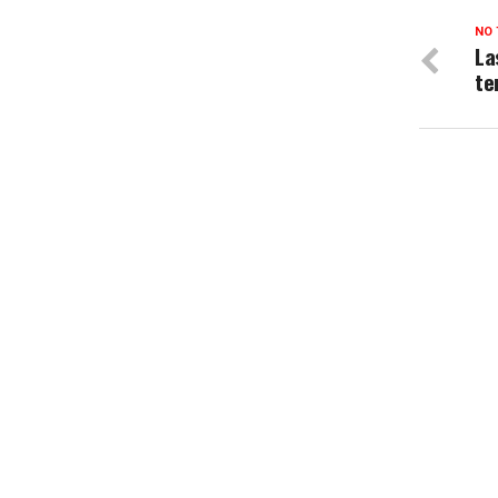
NO 
La
te