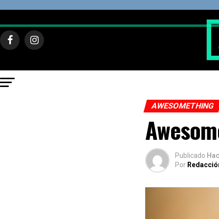
AWESOMETHING
Awesome
Publicado
Hac
Por
Redacció