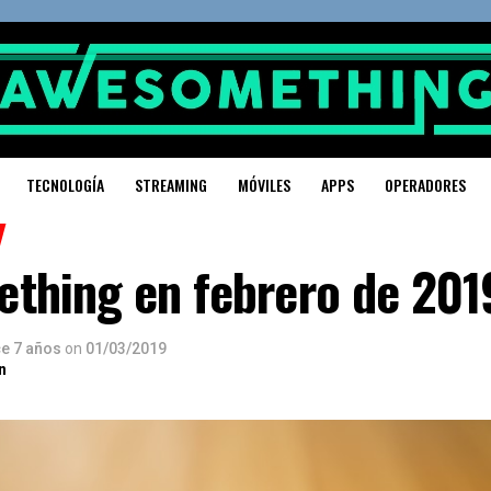
TECNOLOGÍA
STREAMING
MÓVILES
APPS
OPERADORES
thing en febrero de 201
e 7 años
on
01/03/2019
n