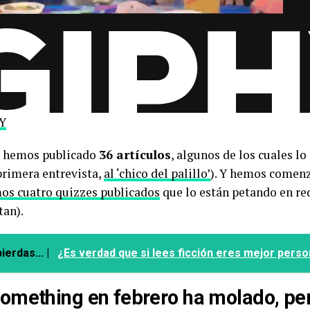
HY
s hemos publicado
36 artículos
, algunos de los cuales l
primera entrevista,
al ‘chico del palillo’
). Y hemos comenz
os cuatro quizzes publicados
que lo están petando en re
tan).
ierdas... |
¿Es verdad que si lees ficción eres mejor pers
mething en febrero ha molado, pe