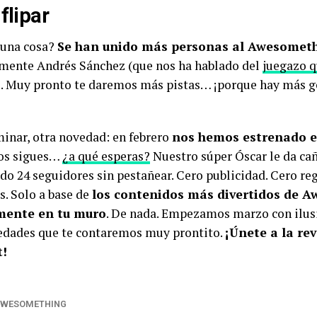
flipar
 una cosa?
Se han unido más personas al Awesomet
mente Andrés Sánchez (que nos ha hablado del
juegazo q
). Muy pronto te daremos más pistas… ¡porque hay más g
minar, otra novedad: en febrero
nos hemos estrenado 
os sigues…
¿a qué esperas?
Nuestro súper Óscar le da cañ
do 24 seguidores sin pestañear. Cero publicidad. Cero re
. Solo a base de
los contenidos más divertidos de 
mente en tu muro
. De nada. Empezamos marzo con ilus
dades que te contaremos muy prontito.
¡Únete a la re
t!
WESOMETHING