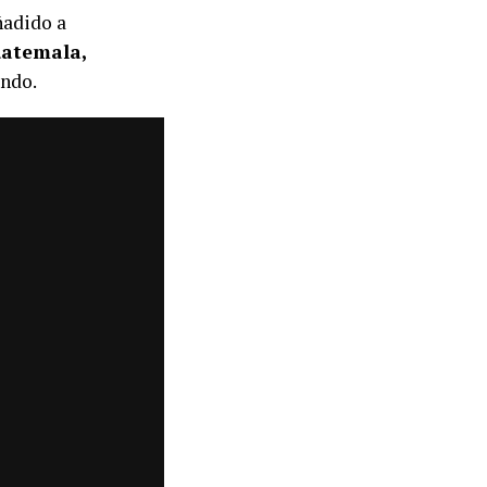
ñadido a
uatemala,
ando.