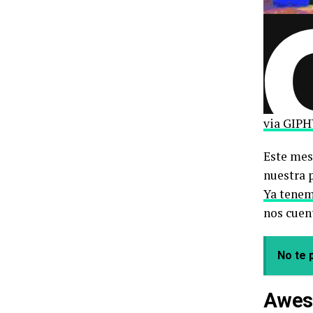
via GIP
Este me
nuestra 
Ya tenem
nos cuen
No te p
Aweso