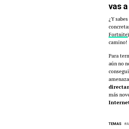
vas a 
¿Y sabes
concreta
Fortnite
camino!
Para ter
aún no n
consegui
amenazas
directa
más nove
Interne
TEMAS
A